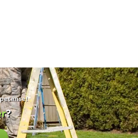
ette å
psler.
mpetanse!
er
?