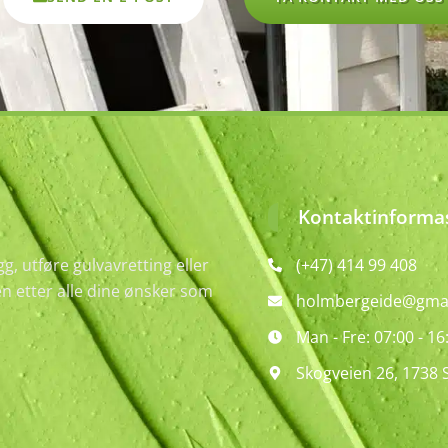
Kontaktinforma
g, utføre gulvavretting eller
(+47) 414 99 408
ben etter alle dine ønsker som
holmbergeide@gma
Man - Fre: 07:00 - 16
Skogveien 26, 1738