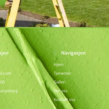
sjon
Navigasjon
Hjem
il.com
Tjenester
:00
Galleri
 Sarpsborg
Om oss
Kontakt oss