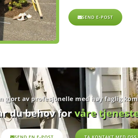
det vårt og for personlig tilpasning av annonser. Ved å forts
ette nettstedet samtykker du til vår bruk av informasjonska
SEND E-POST
s alle cookies
LES MER
GODKJENN ALLE
n gjort av profesjonelle med høy faglig ko
r du behov for
våre tjenest
SEND EN E-POST
TA KONTAKT MED OSS