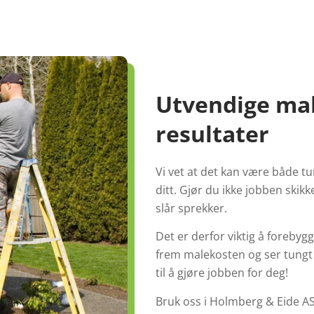
Utvendige mal
resultater
Vi vet at det kan være både tu
ditt. Gjør du ikke jobben skikke
slår sprekker.
Det er derfor viktig å forebyg
frem malekosten og ser tungt p
e nettsiden bruker cookies
til å gjøre jobben for deg!
Bruk oss i Holmberg & Eide AS 
er informasjonskapsler for å forbedre brukeropplevelsen p