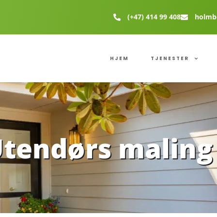
(+47) 414 99 408
holmb
HJEM
TJENESTER
tendørs maling