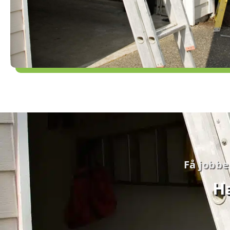
nettste
bruke d
Avvi
Få jobbe
Ha