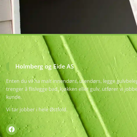
Holmberg og Eide AS
Enten du vil ha malt innendørs, utendørs, legge gulvbeleg
trenger å flislegge bad, kjøkken eller gulv, utfører vi job
kunde.
Vi tar jobber i hele Østfold.